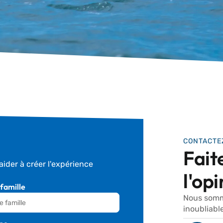
CONTACTE
Fait
der à créer l'expérience
l'op
famille
Nous somme
inoubliable