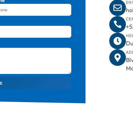
ne
EN
ho
CE
+5
HE
Du
AD
Bl
Ma
E