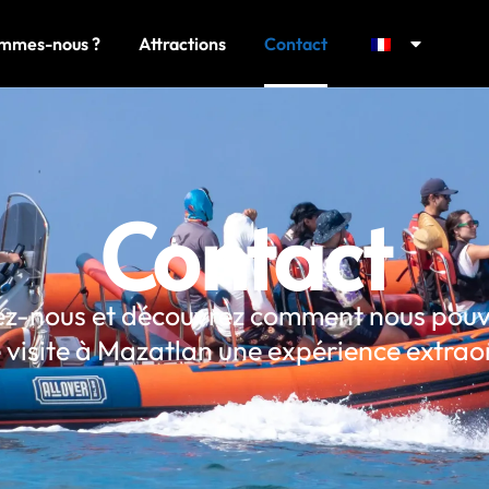
ommes-nous ?
Attractions
Contact
Contact
z-nous et découvrez comment nous pouv
 visite à Mazatlan une expérience extrao